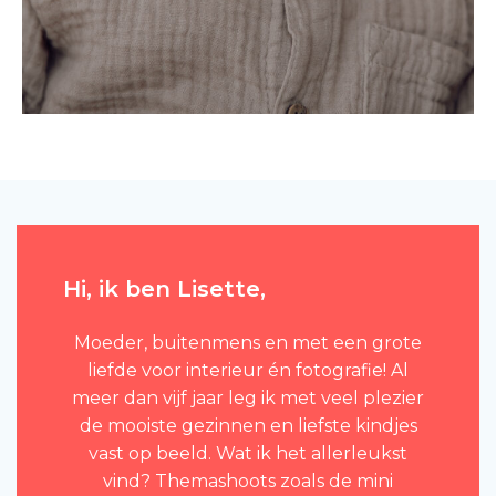
Hi, ik ben Lisette,
Moeder, buitenmens en met een grote
liefde voor interieur én fotografie! Al
meer dan vijf jaar leg ik met veel plezier
de mooiste gezinnen en liefste kindjes
vast op beeld. Wat ik het allerleukst
vind? Themashoots zoals de mini